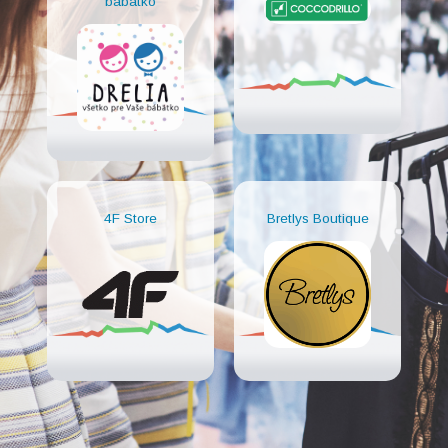
bábätko
4F Store
Bretlys Boutique