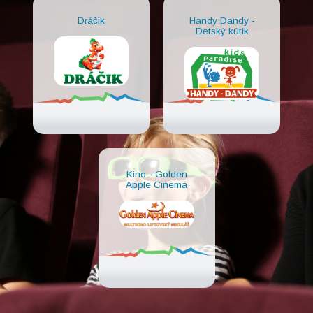
Dráčik
Handy Dandy -
Detský kútik
Kino - Golden
Apple Cinema