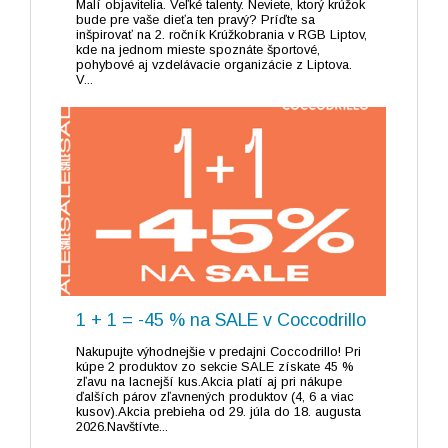
Malí objavitelia. Veľké talenty. Neviete, ktorý krúžok
bude pre vaše dieťa ten pravý? Príďte sa
inšpirovať na 2. ročník Krúžkobrania v RGB Liptov,
kde na jednom mieste spoznáte športové,
pohybové aj vzdelávacie organizácie z Liptova.
V...
1 + 1 = -45 % na SALE v Coccodrillo
Nakupujte výhodnejšie v predajni Coccodrillo! Pri
kúpe 2 produktov zo sekcie SALE získate 45 %
zľavu na lacnejší kus.Akcia platí aj pri nákupe
ďalších párov zľavnených produktov (4, 6 a viac
kusov).Akcia prebieha od 29. júla do 18. augusta
2026.Navštívte...