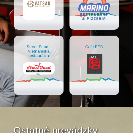
Street Food -
Cafe RED
Vietnamská
reštaurácia
Ostatné prevádzky