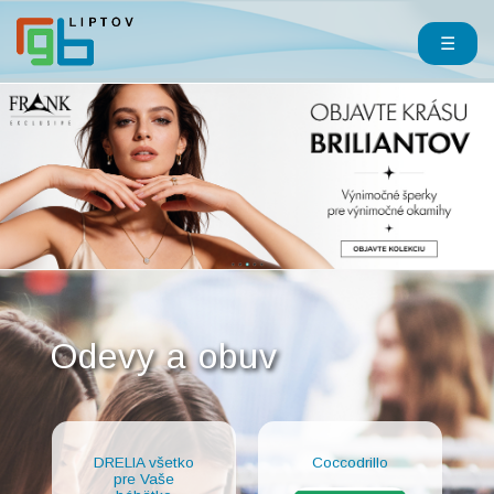
☰
Odevy a obuv
DRELIA všetko
Coccodrillo
pre Vaše