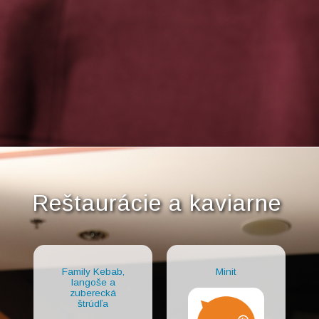
Reštaurácie a kaviarne
Family Kebab,
Minit
langoše a
zuberecká
štrúdľa