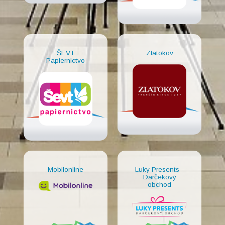
ŠEVT
Zlatokov
Papiernictvo
Mobilonline
Luky Presents -
Darčekový
obchod