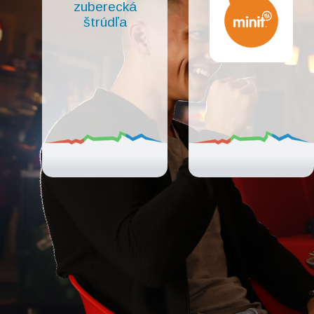
zuberecká
štrúdľa