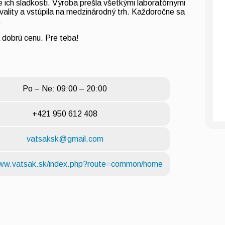
 ich sladkosti. Výroba prešla všetkými laboratórnymi
kvality a vstúpila na medzinárodný trh. Každoročne sa
.
 dobrú cenu. Pre teba!
Po – Ne: 09:00 – 20:00
+421 950 612 408
vatsaksk@gmail.com
www.vatsak.sk/index.php?route=common/home