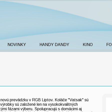
NOVINKY
HANDY DANDY
KINO
FO
u novú prevádzku v RGB Liptov. Koláče "Vatsak" sú
 výrobky sú založené len na vysokokvalitných
kými fázami výberu. Spolupracujú s domácimi aj