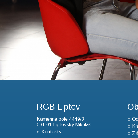
RGB Liptov
Ob
Kamenné pole 4449/3
Od
031 01 Liptovský Mikuláš
Kr
Kontakty
Zá