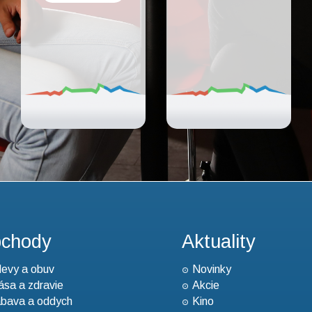
chody
Aktuality
evy a obuv
Novinky
ása a zdravie
Akcie
bava a oddych
Kino