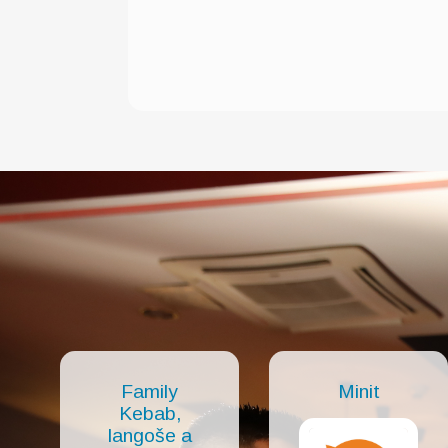
Family
Minit
Kebab,
langoše a