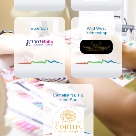
EuroNails
Wild West
Barbershop
Caméllia Nails &
Head Spa