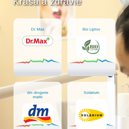
Krása a zdravie
Dr. Max
Bio Liptov
dm drogerie
Solárium
markt