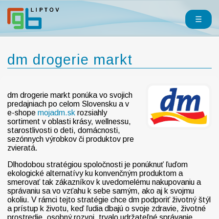
☰
dm drogerie markt
dm drogerie markt ponúka vo svojich
predajniach po celom Slovensku a v
e-shope
mojadm.sk
rozsiahly
sortiment v oblasti krásy, wellnessu,
starostlivosti o deti, domácnosti,
sezónnych výrobkov či produktov pre
zvieratá.
Dlhodobou stratégiou spoločnosti je ponúknuť ľuďom
ekologické alternatívy ku konvenčným produktom a
smerovať tak zákazníkov k uvedomelému nakupovaniu a
správaniu sa vo vzťahu k sebe samým, ako aj k svojmu
okoliu. V rámci tejto stratégie chce dm podporiť životný štýl
a prístup k životu, keď ľudia dbajú o svoje zdravie, životné
prostredie, osobný rozvoj, trvalo udržateľné správanie,