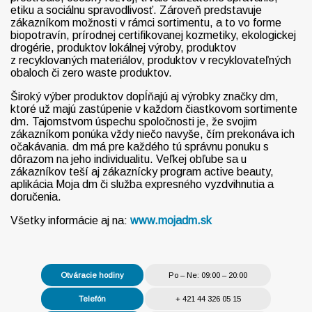
etiku a sociálnu spravodlivosť. Zároveň predstavuje
zákazníkom možnosti v rámci sortimentu, a to vo forme
biopotravín, prírodnej certifikovanej kozmetiky, ekologickej
drogérie, produktov lokálnej výroby, produktov
z recyklovaných materiálov, produktov v recyklovateľných
obaloch či zero waste produktov.
Široký výber produktov dopĺňajú aj výrobky značky dm,
ktoré už majú zastúpenie v každom čiastkovom sortimente
dm. Tajomstvom úspechu spoločnosti je, že svojim
zákazníkom ponúka vždy niečo navyše, čím prekonáva ich
očakávania. dm má pre každého tú správnu ponuku s
dôrazom na jeho individualitu. Veľkej obľube sa u
zákazníkov teší aj zákaznícky program active beauty,
aplikácia Moja dm či služba expresného vyzdvihnutia a
doručenia.
Všetky informácie aj na:
www.mojadm.sk
Otváracie hodiny
Po – Ne: 09:00 – 20:00
Telefón
+ 421 44 326 05 15