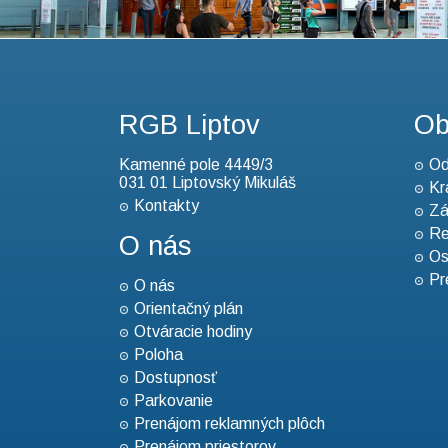
RGB Liptov
Ob
Kamenné pole 4449/3
Od
031 01 Liptovský Mikuláš
Kr
Kontakty
Zá
Re
O nás
Os
Pr
O nás
Orientačný plán
Otváracie hodiny
Poloha
Dostupnosť
Parkovanie
Prenájom reklamných plôch
Prenájom priestorov