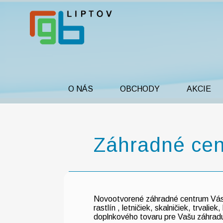
O NÁS
OBCHODY
AKCIE
Záhradné cen
Novootvorené záhradné centrum Vás 
rastlín , letničiek, skalničiek, trvali
doplnkového tovaru pre Vašu záhradu,