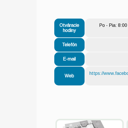
Otváracie
Po - Pia: 8:00
hodiny
Telefón
E-mail
https://www.fac
Web