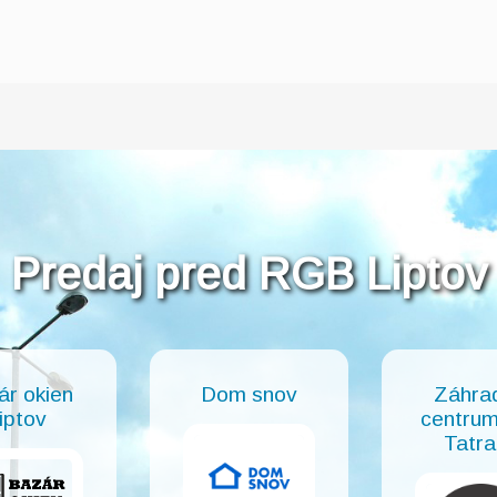
Predaj pred RGB Liptov
ár okien
Dom snov
Záhra
iptov
centrum
Tatra