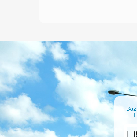
Baz
L