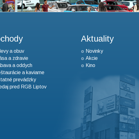
chody
Aktuality
evy a obuv
Novinky
ása a zdravie
Akcie
bava a oddych
Kino
štaurácie a kaviarne
tatné prevádzky
edaj pred RGB Liptov