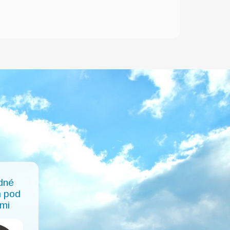
dné
 pod
mi