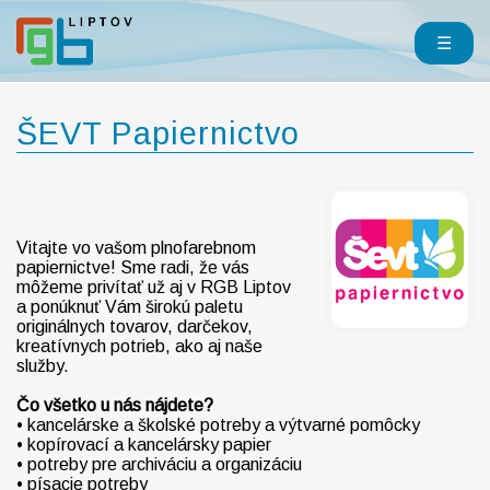
☰
ŠEVT Papiernictvo
Vitajte vo vašom plnofarebnom
papiernictve! Sme radi, že vás
môžeme privítať už aj v RGB Liptov
a ponúknuť Vám širokú paletu
originálnych tovarov, darčekov,
kreatívnych potrieb, ako aj naše
služby.
Čo všetko u nás nájdete?
• kancelárske a školské potreby a výtvarné pomôcky
• kopírovací a kancelársky papier
• potreby pre archiváciu a organizáciu
• písacie potreby