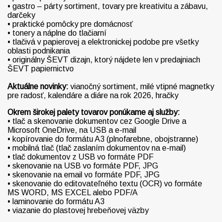
• gastro – párty sortiment, tovary pre kreativitu a zábavu,
darčeky
• praktické pomôcky pre domácnosť
• tonery a náplne do tlačiarní
• tlačivá v papierovej a elektronickej podobe pre všetky
oblasti podnikania
• originálny ŠEVT dizajn, ktorý nájdete len v predajniach
ŠEVT papiernictvo
Aktuálne novinky:
vianočný sortiment, milé vtipné magnetky
pre radosť, kalendáre a diáre na rok 2026, hračky
Okrem širokej palety tovarov ponúkame aj služby:
• tlač a skenovanie dokumentov cez Google Drive a
Microsoft OneDrive, na USB a e-mail
• kopírovanie do formátu A3 (plnofarebne, obojstranne)
• mobilná tlač (tlač zaslaním dokumentov na e-mail)
• tlač dokumentov z USB vo formáte PDF
• skenovanie na USB vo formáte PDF, JPG
• skenovanie na email vo formáte PDF, JPG
• skenovanie do editovateľného textu (OCR) vo formáte
MS WORD, MS EXCEL alebo PDF/A
• laminovanie do formátu A3
• viazanie do plastovej hrebeňovej väzby