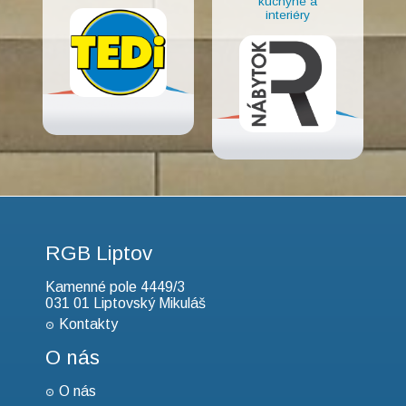
kuchyne a
interiéry
RGB Liptov
Kamenné pole 4449/3
031 01 Liptovský Mikuláš
Kontakty
O nás
O nás