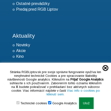
Ostatné prevádzky
Predaj pred RGB Liptov
Aktuality
Novinky
Akcie
Kino
Stránka RGBLiptov.sk pre svoje správne fungovanie využíva len
nevyhnutné technické Cookies a pre spracovanie štatistiky
návštevnosti Google analytics. Kliknutím na
Prijať Google Analytics
súhlasíte s ich používaním. Zatvorením tohto oznamu kliknutím
na
X
budete pokračovať v prehliadaní bez aktívnych súborov
cookie. Viac informácií nájdete v časti
Viac info o cookies po
kliknutí sem.
Created by © 2026
Polygrafia.com
Technické cookies
Google Analytics
Ulož