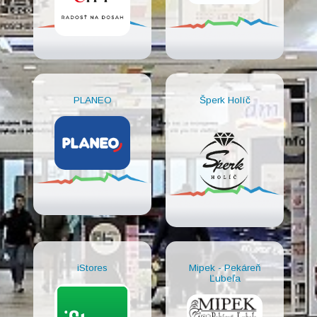
PLANEO
Šperk Holíč
iStores
Mipek - Pekáreň
Ľubeľa