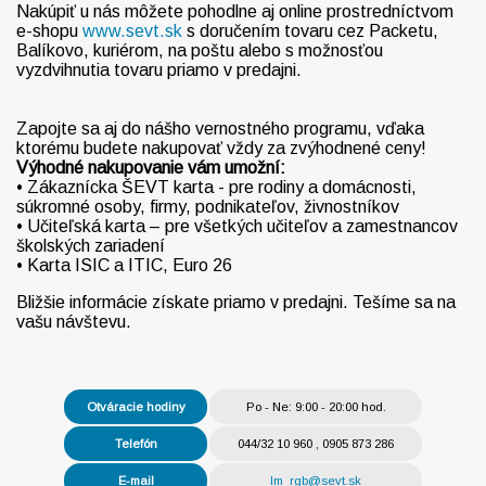
Nakúpiť u nás môžete pohodlne aj online prostredníctvom
e-shopu
www.sevt.sk
s doručením tovaru cez Packetu,
Balíkovo, kuriérom, na poštu alebo s možnosťou
vyzdvihnutia tovaru priamo v predajni.
Zapojte sa aj do nášho vernostného programu, vďaka
ktorému budete nakupovať vždy za zvýhodnené ceny!
Výhodné nakupovanie vám umožní:
• Zákaznícka ŠEVT karta - pre rodiny a domácnosti,
súkromné osoby, firmy, podnikateľov, živnostníkov
• Učiteľská karta – pre všetkých učiteľov a zamestnancov
školských zariadení
• Karta ISIC a ITIC, Euro 26
Bližšie informácie získate priamo v predajni. Tešíme sa na
vašu návštevu.
Otváracie hodiny
Po - Ne: 9:00 - 20:00 hod.
Telefón
044/32 10 960 , 0905 873 286
E-mail
lm_rgb@sevt.sk