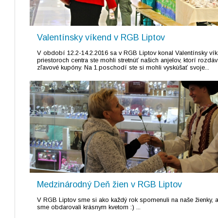
Valentínsky víkend v RGB Liptov
V období 12.2-14.2.2016 sa v RGB Liptov konal Valentínsky ví
priestoroch centra ste mohli stretnúť našich anjelov, ktorí rozdáv
zľavové kupóny. Na 1.poschodí ste si mohli vyskúšať svoje...
Medzinárodný Deň žien v RGB Liptov
V RGB Liptov sme si ako každý rok spomenuli na naše žienky, 
sme obdarovali krásnym kvetom :) ...