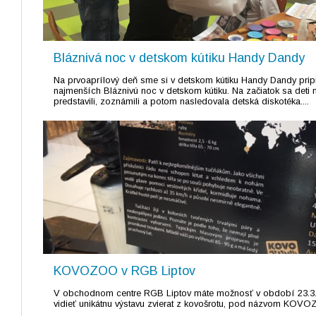
Bláznivá noc v detskom kútiku Handy Dandy
Na prvoaprílový deň sme si v detskom kútiku Handy Dandy pripra
najmenších Bláznivú noc v detskom kútiku. Na začiatok sa deti
predstavili, zoznámili a potom nasledovala detská diskotéka....
KOVOZOO v RGB Liptov
V obchodnom centre RGB Liptov máte možnosť v období 23.3.
vidieť unikátnu výstavu zvierat z kovošrotu, pod názvom KOVOZ