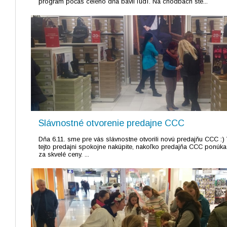
program počas celého dňa bavil ľudí. Na chodbách ste...
Slávnostné otvorenie predajne CCC
Dňa 6.11. sme pre vás slávnostne otvorili novú predajňu CCC :)
tejto predajni spokojne nakúpite, nakoľko predajňa CCC ponúka 
za skvelé ceny. ...