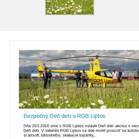
Bezpečný Deň detí s RGB Liptov
Dňa 28.5.2016 sme s RGB Liptov oslávili Deň detí akciou s n
Deň detí. V exteriéri RGB Liptov sa deti mohli povoziť na kolot
si airsoft, lukostrelbu, skákacie topánky,...