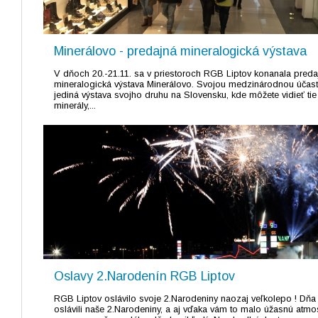
Minerálovo - predajná mineralogická výstava
V dňoch 20.-21.11. sa v priestoroch RGB Liptov konanala preda
mineralogická výstava Minerálovo. Svojou medzinárodnou účasť
jediná výstava svojho druhu na Slovensku, kde môžete vidieť tie 
minerály,...
Oslavy 2.Narodenín RGB Liptov
RGB Liptov oslávilo svoje 2.Narodeniny naozaj veľkolepo ! Dňa
oslávili naše 2.Narodeniny, a aj vďaka vám to malo úžasnú atmo