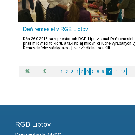
Deň remesiel v RGB Liptov
Dňa 26.9.2015 sa v priestoroch RGB Liptov konal Deň remesiel. 
prišli milovníci folklóru, a takisto aj milovníci ručne vyrábaných 
Remeselnícke stánky, ako aj tvorivé dielne potešili...
1
2
3
4
5
6
7
8
9
10
11
12
RGB Liptov