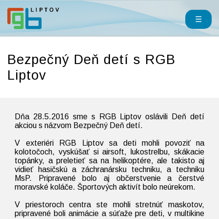
☰
Bezpečný Deň detí s RGB
Liptov
Dňa 28.5.2016 sme s RGB Liptov oslávili Deň detí
akciou s názvom Bezpečný Deň detí.
V exteriéri RGB Liptov sa deti mohli povoziť na
kolotočoch, vyskúšať si airsoft, lukostrelbu, skákacie
topánky, a preletieť sa na helikoptére, ale takisto aj
vidieť hasičskú a záchranársku techniku, a techniku
MsP. Pripravené bolo aj občerstvenie a čerstvé
moravské koláče. Športových aktivít bolo neúrekom.
V priestoroch centra ste mohli stretnúť maskotov,
pripravené boli animácie a súťaže pre deti, v multikine