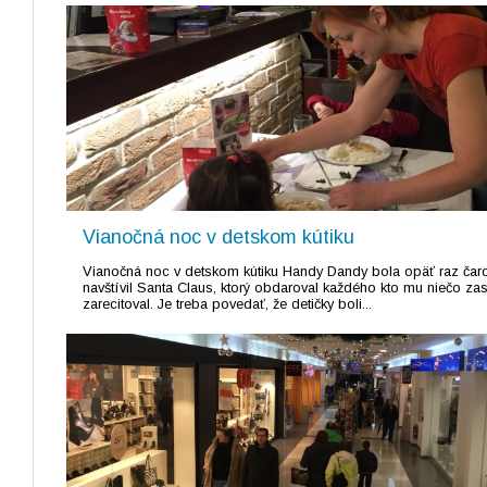
Vianočná noc v detskom kútiku
Vianočná noc v detskom kútiku Handy Dandy bola opäť raz čaro
navštívil Santa Claus, ktorý obdaroval každého kto mu niečo zas
zarecitoval. Je treba povedať, že detičky boli...