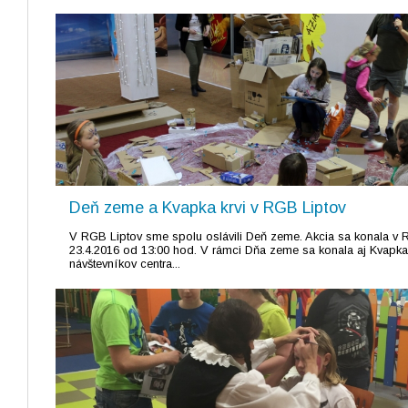
Deň zeme a Kvapka krvi v RGB Liptov
V RGB Liptov sme spolu oslávili Deň zeme. Akcia sa konala v 
23.4.2016 od 13:00 hod. V rámci Dňa zeme sa konala aj Kvapka 
návštevníkov centra...