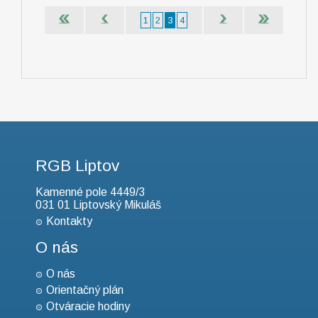
1
2
3
4
RGB Liptov
Kamenné pole 4449/3
031 01 Liptovský Mikuláš
Kontakty
O nás
O nás
Orientačný plán
Otváracie hodiny