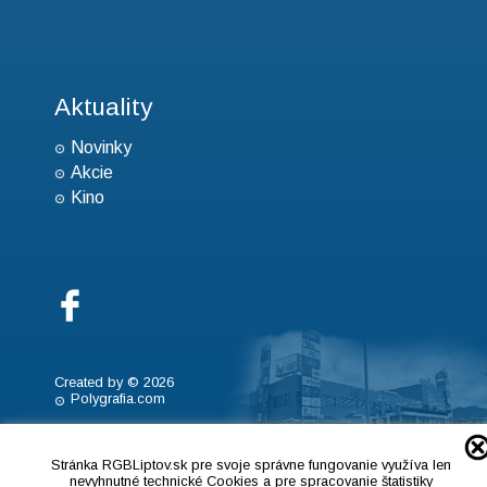
Aktuality
Novinky
Akcie
Kino
Created by © 2026
Polygrafia.com
Stránka RGBLiptov.sk pre svoje správne fungovanie využíva len
nevyhnutné technické Cookies a pre spracovanie štatistiky