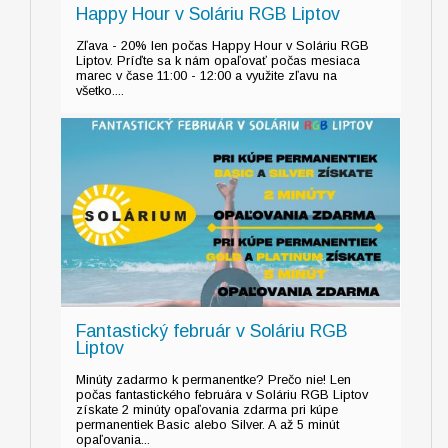
Happy Hour v Soláriu RGB Liptov
Zľava - 20% len počas Happy Hour v Soláriu RGB
Liptov. Príďte sa k nám opaľovať počas mesiaca
marec v čase 11:00 - 12:00 a využite zľavu na
všetko....
Fantastický február v Soláriu RGB
Liptov
Minúty zadarmo k permanentke? Prečo nie! Len
počas fantastického februára v Soláriu RGB Liptov
získate 2 minúty opaľovania zdarma pri kúpe
permanentiek Basic alebo Silver. A až 5 minút
opaľovania...