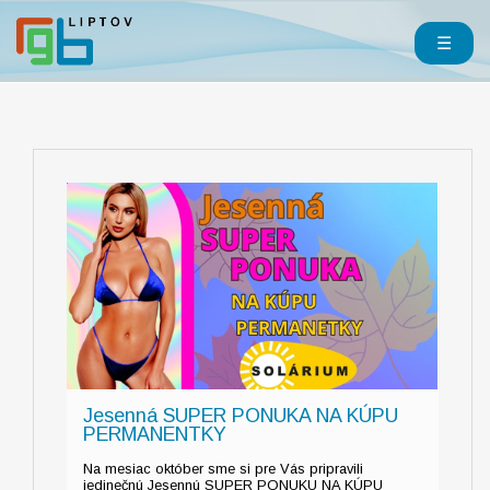
☰
Jesenná SUPER PONUKA NA KÚPU
PERMANENTKY
Na mesiac október sme si pre Vás pripravili
jedinečnú Jesennú SUPER PONUKU NA KÚPU