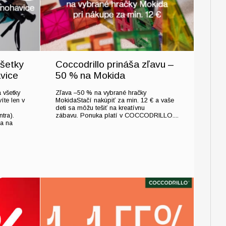
všetky
Coccodrillo prináša zľavu –
avice
50 % na Mokida
 všetky
Zľava –50 % na vybrané hračky
íte len v
MokidaStačí nakúpiť za min. 12 € a vaše
deti sa môžu tešiť na kreatívnu
tra).
zábavu. Ponuka platí v COCCODRILLO....
a na