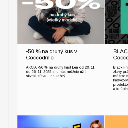
-50 % na druhý kus v
BLACK
Coccodrillo
Cocco
AKCIA -50 % na druhý kus! Len od 20. 11.
Black Fri
do 26. 11. 2025 si u nás môžete užiť
zľavy prá
skvelú zľavu – na každý...
môžete n
kedykoľv
produkto
a to úplne