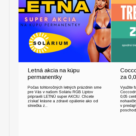
Letná akcia na kúpu
Coccod
permanentky
za 0,
Počas tohtoročných letných prázdnin sme
Využite f
pre Vás v našom Soláriu RGB Liptov
Coccodril
pripravili LETNÚ super AKCIU. Chcete
0,05 cen
získať krásne a zdravé opálenie ako od
nohavičky
slniečka z...
v predajn
poschodí