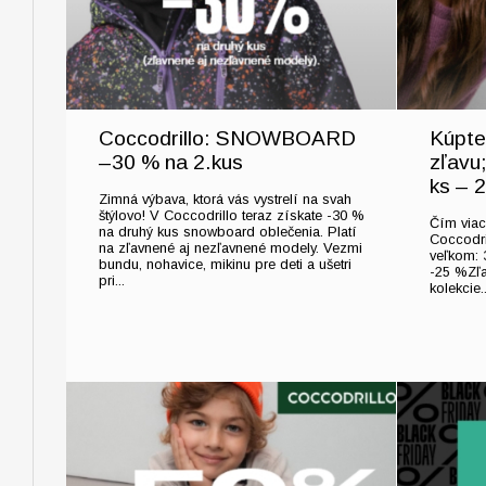
Coccodrillo: SNOWBOARD
Kúpte
–30 % na 2.kus
zľavu;
ks – 
Zimná výbava, ktorá vás vystrelí na svah
štýlovo! V Coccodrillo teraz získate -30 %
Čím viac 
na druhý kus snowboard oblečenia. Platí
Coccodri
na zľavnené aj nezľavnené modely. Vezmi
veľkom: 
bundu, nohavice, mikinu pre deti a ušetri
-25 %Zľa
pri...
kolekcie..