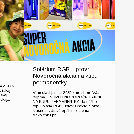
Solárium RGB Liptov:
Novoročná akcia na kúpu
permanentky
a AKCIA
získaj
V mesiaci január 2025 sme si pre Vás
skaj
pripravili SUPER NOVOROČNÚ AKCIU
kaj...
NA KÚPU PERMANENTKY do nášho
top Solária RGB Liptov. Chcete získať
krásne a zdravé opálenie, ale na
dovolenku pri...