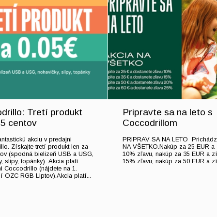
rillo: Tretí produkt
Pripravte sa na leto s
05 centov
Coccodrillom
antastickú akciu v predajni
PRIPRAV SA NA LETO Prichádz
lo. Získajte tretí produkt len za
NA VŠETKO.Nakúp za 25 EUR a 
tov (spodná bielizeň USB a USG,
10% zľavu, nakúp za 35 EUR a zí
, slipy, topánky). Akcia platí
15% zľavu, nakúp za 50 EUR a zís
i Coccodrillo (nájdete na 1.
 OZC RGB Liptov).Akcia platí...