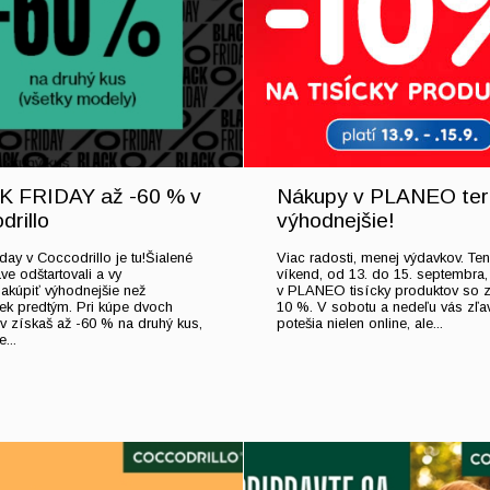
 FRIDAY až -60 % v
Nákupy v PLANEO ter
drillo
výhodnejšie!
day v Coccodrillo je tu!Šialené
Viac radosti, menej výdavkov. Ten
ve odštartovali a vy
víkend, od 13. do 15. septembra,
akúpiť výhodnejšie než
v PLANEO tisícky produktov so 
ek predtým. Pri kúpe dvoch
10 %. V sobotu a nedeľu vás zľa
v získaš až -60 % na druhý kus,
potešia nielen online, ale...
...