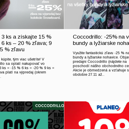
 3 ks a získajte 15 %
Coccodrillo: -25% na 
 6 ks – 20 % zľava; 9
bundy a lyžiarske noh
25 % zľavu
Využite fantastickú zľavu -25 % na
bundy a lyžiarske nohavice. Objav
kúpite, tým viac ušetríte! V
predajni Coccodrillo (nájdete na
llo sa oplatí nakupovať vo
poschodí nášho obchodného cen
3 ks = -15 % 6 ks = -20 % 9 ks =
Akcie je obmedzená a vzťahuje s
va platí na výpredaj (okrem
obdobie 27.11 až...
.