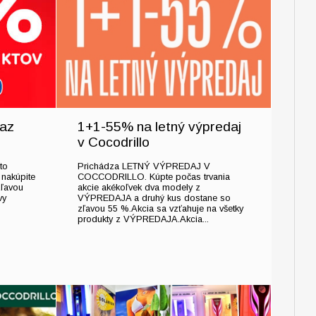
az
1+1-55% na letný výpredaj
v Cocodrillo
to
Prichádza LETNÝ VÝPREDAJ V
 nakúpite
COCCODRILLO. Kúpte počas trvania
zľavou
akcie akékoľvek dva modely z
vy
VÝPREDAJA a druhý kus dostane so
zľavou 55 %.Akcia sa vzťahuje na všetky
produkty z VÝPREDAJA.Akcia...