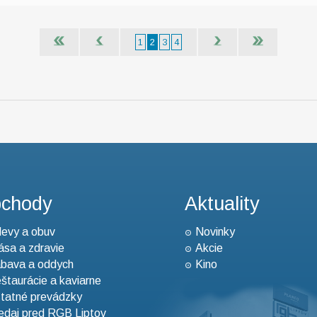
1
2
3
4
chody
Aktuality
evy a obuv
Novinky
ása a zdravie
Akcie
bava a oddych
Kino
štaurácie a kaviarne
tatné prevádzky
edaj pred RGB Liptov