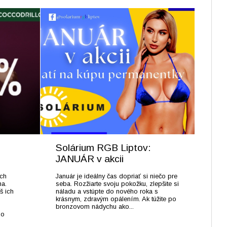
Solárium RGB Liptov:
JANUÁR v akcii
ých
Január je ideálny čas dopriať si niečo pre
na.
seba. Rozžiarte svoju pokožku, zlepšite si
š ich
náladu a vstúpte do nového roka s
krásnym, zdravým opálením. Ak túžite po
bronzovom nádychu ako...
lo