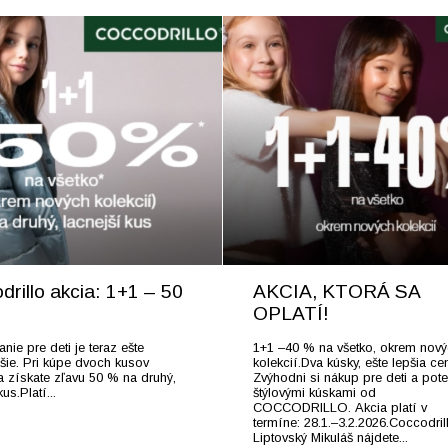
drillo akcia: 1+1 – 50
AKCIA, KTORÁ SA
OPLATÍ!
ie pre deti je teraz ešte
1+1 –40 % na všetko, okrem nov
šie. Pri kúpe dvoch kusov
kolekcií.Dva kúsky, ešte lepšia ce
a získate zľavu 50 % na druhý,
Zvýhodni si nákup pre deti a pote
us.Platí...
štýlovými kúskami od
COCCODRILLO. Akcia platí v
termíne: 28.1.–3.2.2026.Coccodril
Liptovský Mikuláš nájdete...