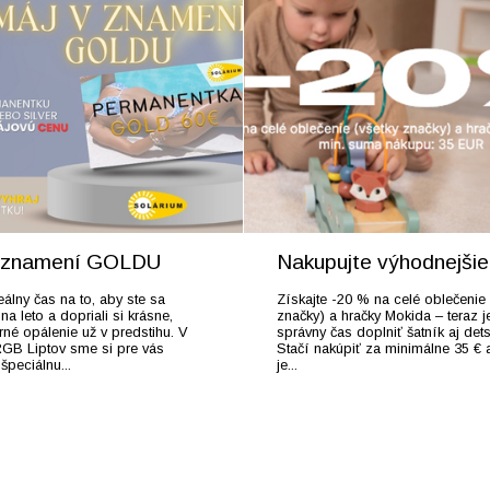
v znamení GOLDU
Nakupujte výhodnejšie
eálny čas na to, aby ste sa
Získajte -20 % na celé oblečenie 
i na leto a dopriali si krásne,
značky) a hračky Mokida – teraz j
né opálenie už v predstihu. V
správny čas doplniť šatník aj det
RGB Liptov sme si pre vás
Stačí nakúpiť za minimálne 35 € 
 špeciálnu...
je...