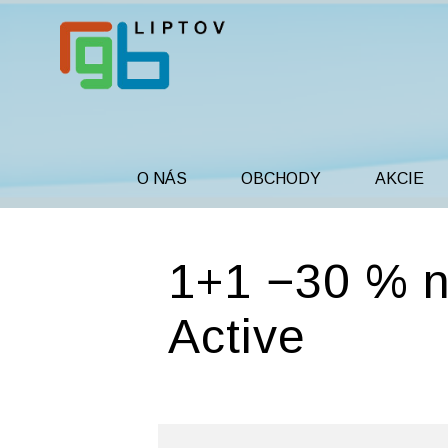
O NÁS
OBCHODY
AKCIE
1+1 −30 % n
Active