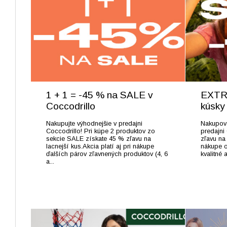
1 + 1 = -45 % na SALE v
EXTRA
Coccodrillo
kúsky
Nakupujte výhodnejšie v predajni
Nakupova
Coccodrillo! Pri kúpe 2 produktov zo
predajni
sekcie SALE získate 45 % zľavu na
zľavu na
lacnejší kus.Akcia platí aj pri nákupe
nákupe o
ďalších párov zľavnených produktov (4, 6
kvalitné 
a...