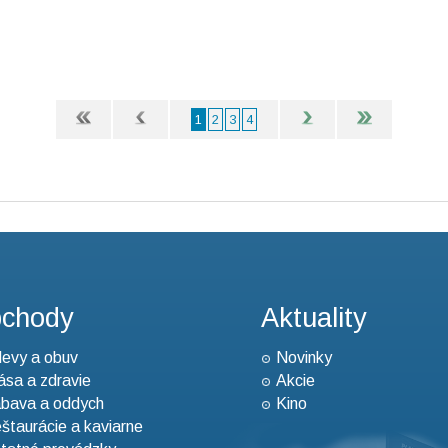
1
2
3
4
chody
Aktuality
evy a obuv
Novinky
ása a zdravie
Akcie
bava a oddych
Kino
štaurácie a kaviarne