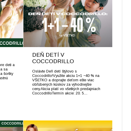
DEŇ DETÍ V
COCCODRILLO
re deti a
ia sa
Oslávte Deň detí štýlovo s
 a šortky
Coccodrillo!Využite akciu 1+1 −40 % na
astnú
VŠETKO a doprajte deťom ešte viac
obľúbených kúskov za výhodnejšie
ceny.Akcia platí vo všetkých predajniach
CoccodrilloTermín akcie: 20. 5....