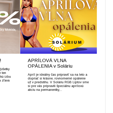
!
APRÍLOVÁ VLNA
OPÁLENIA v Soláriu
(všetky
e ten
Apríl je ideálny čas pripraviť sa na leto a
skú izbu
dopriať si krásne, rovnomerné opálenie
a zľava
už v predstihu. V Soláriu RGB Liptov sme
si pre vás pripravili špeciálnu aprílovú
akciu na permanentky,...