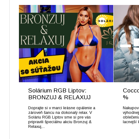
Solárium RGB Liptov:
Cocco
BRONZUJ & RELAXUJ
%
Doprajte si v marci krásne opálenie a
Nakupovan
zároveň šancu na dokonalý relax. V
výhodnej
Soláriu RGB Liptov sme si pre vás
oblečeni
pripravili špeciálnu akciu Bronzuj &
lacnejší k
Relaxuj,...