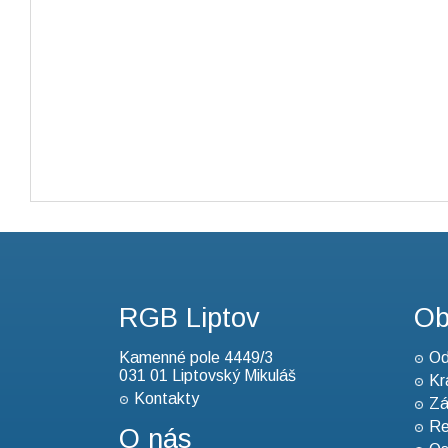
RGB Liptov
Ob
Kamenné pole 4449/3
Od
031 01 Liptovský Mikuláš
Kr
Kontakty
Zá
Re
O nás