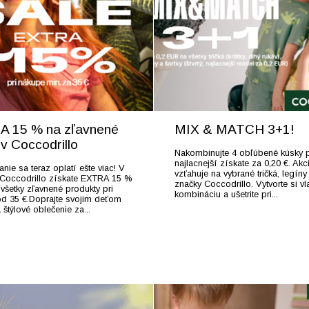
 15 % na zľavnené
MIX & MATCH 3+1!
 v Coccodrillo
Nakombinujte 4 obľúbené kúsky p
najlacnejší získate za 0,20 €. Akc
nie sa teraz oplatí ešte viac! V
vzťahuje na vybrané tričká, legíny
 Coccodrillo získate EXTRA 15 %
značky Coccodrillo. Vytvorte si vl
 všetky zľavnené produkty pri
kombináciu a ušetrite pri...
d 35 €.Doprajte svojim deťom
a štýlové oblečenie za...