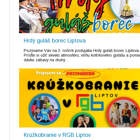
Hrdý guláš borec Liptova
Pozývame Vás na 2. ročník podujatia Hrdý guláš borec Liptova
Príďte si užiť skvelú atmosféru, vôňu kotlíkového gulášu a pori
dávku zábavy na druhý...
Krúžkobranie v RGB Liptov