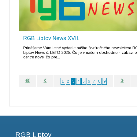
RGB Liptov News XVII.
Prinášame Vám letné vydanie nášho štvrťročného newslettera 
Liptov News č. LETO 2025. Čo je v našom obchodno - zábavn
centre nové, čo pre...
1
2
3
4
5
6
7
8
9
RGB Liptov