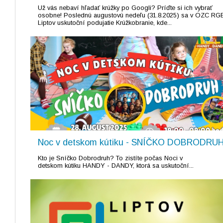
Už vás nebaví hľadať krúžky po Googli? Príďte si ich vybrať
osobne! Poslednú augustovú nedeľu (31.8.2025) sa v OZC RG
Liptov uskutoční podujatie Krúžkobranie, kde...
Noc v detskom kútiku - SNÍČKO DOBRODRU
Kto je Sníčko Dobrodruh? To zistíte počas Noci v
detskom kútiku HANDY - DANDY, ktorá sa uskutoční...