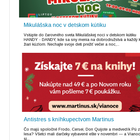
Mikulášska noc v detskom kútiku
Vstúpte do čarovného sveta Mikulášskej noci v detskom kútiku
HANDY - DANDY, kde sa sny menia na dobrodružstvá a každý k
žiari kúzlom. Nechajte svoje deti prežiť večer a noc,...
Antistres s kníhkupectvom Martinus
Čo majú spoločné Frodo, Cersei, Don Quijote a medvedík Pú z
lesa? Všetci mali darčeky vybavené ešte v novembri — a Viano
si...