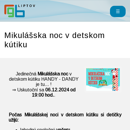
☰
Mikulášska noc v detskom
kútiku
Jedinečná
Mikulášska noc
v
detskom kútiku HANDY - DANDY
je tu... !
⇒ Uskutoční sa
06.12.2024 od
19:00 hod.
.
Počas Mikulášskej noci v detskom kútiku si detičky
užijú:
lahodnú spoločnú
večeru