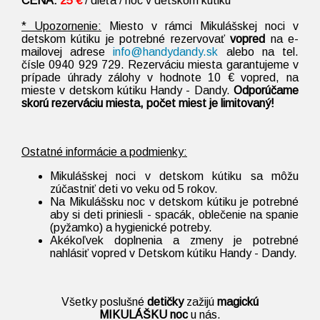
CENA:
25 €
/
dieťa / noc v detskom kútiku
* Upozornenie:
Miesto v rámci Mikulášskej noci v
detskom kútiku je potrebné rezervovať
vopred
na e-
mailovej adrese
info@handydandy.sk
alebo na tel.
čísle 0940 929 729. Rezerváciu miesta garantujeme v
prípade úhrady zálohy v hodnote 10 € vopred, na
mieste v detskom kútiku Handy - Dandy.
Odporúčame
skorú rezerváciu miesta, počet miest je limitovaný!
Ostatné informácie a podmienky:
Mikulášskej noci v detskom kútiku sa môžu
zúčastniť deti vo veku od 5 rokov.
Na Mikulášsku noc v detskom kútiku je potrebné
aby si deti priniesli - spacák, oblečenie na spanie
(pyžamko) a hygienické potreby.
Akékoľvek doplnenia a zmeny je potrebné
nahlásiť vopred v Detskom kútiku Handy - Dandy.
Všetky poslušné
detičky
zažijú
magickú
MIKULÁŠKU
noc
u nás.