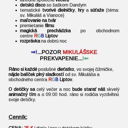
detskú disco
so šaškom Dandym
tematické
tvorivé dielničky
,
hry
a
súťaže
(téma:
sv. Mikuláš a Vianoce)
maľovanie na tvár
premietanie
filmu
magická prechádzka
po obchodnom
centre
R
G
B
Liptov
rozprávka
na dobrú noc
⇒!
...
POZOR
MIKULÁŠSKE
PREKVAPENIE
...
!⇐
Ráno
si každé
poslušné
dieťatko
, vo svojej čižmičke,
nájde balíček plný sladkostí
od sv. Mikuláša a
obchodného centra
R
G
B
Liptov
.
O detičky sa
celý večer a noc
bude starať náš
skvelý
animačný tím
a o 09:00 hod. ráno si rodičia vyzdvihnú
svoje detičky.
Cenník: