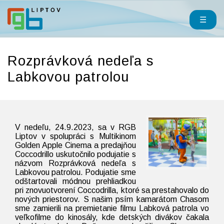
☰
Rozprávková nedeľa s
Labkovou patrolou
V nedeľu, 24.9.2023, sa v RGB
Liptov v spolupráci s Multikinom
Golden Apple Cinema a predajňou
Coccodrillo uskutočnilo podujatie s
názvom Rozprávková nedeľa s
Labkovou patrolou. Podujatie sme
odštartovali módnou prehliadkou
pri znovuotvorení Coccodrilla, ktoré sa prestahovalo do
nových priestorov. S našim psím kamarátom Chasom
sme zamierili na premietanie filmu Labková patrola vo
veľkofilme do kinosály, kde detských divákov čakala