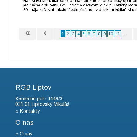
Na oslavu Medzinárodného dňa detí sme si pre detičky opäť prip
jedinečne obľúbenú akciu "Noc v detskom kútiku". Detičky, ktoré
30. mája zúčastnili akcie "Jedinečná noc v detskom kútiku" si u ná
...
1
2
3
4
5
6
7
8
9
10
11
RGB Liptov
Kamenné pole 4449/3
031 01 Liptovský Mikuláš
Kontakty
O nás
O nás