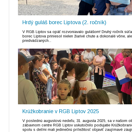
Hrdý guláš borec Liptova (2. ročník)
V RGB Liptov sa opäť rozvoniavalo gulášom! Druhý ročník súťa
borec Liptova priniesol nielen žiarivé chute a dokonalé vône, al
predvádzaných...
Krúžkobranie v RGB Liptov 2025
V poslednú augustovú nedeľu, 31. augusta 2025, sa v našom 
zábavnom centre RGB Liptov uskutočnilo podujatie Krúžkobranie
spolu s deťmi mali jedinečnú príležitosť objaviť zaujímavé záuj