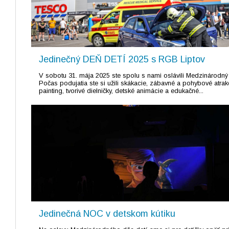
Jedinečný DEŇ DETÍ 2025 s RGB Liptov
V sobotu 31. mája 2025 ste spolu s nami oslávili Medzinárodný
Počas podujatia ste si užili skákacie, zábavné a pohybové atrakc
painting, tvorivé dielničky, detské animácie a edukačné...
Jedinečná NOC v detskom kútiku