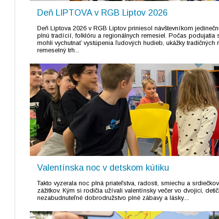
Deň LIPTOVA v RGB Liptov 2026
Deň Liptova 2026 v RGB Liptov priniesol návštevníkom jedinečn
plnú tradícií, folklóru a regionálnych remesiel. Počas podujatia 
mohli vychutnať vystúpenia ľudových hudieb, ukážky tradičných 
remeselný trh...
Valentínska noc v detskom kútiku
Takto vyzerala noc plná priateľstva, radosti, smiechu a srdiečko
zážitkov. Kým si rodičia užívali valentínsky večer vo dvojici, detič
nezabudnuteľné dobrodružstvo plné zábavy a lásky....