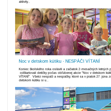
aktivity...
Noc v detskom kútiku - NESPÁČI VÍTANÍ
Koniec školského roka oslávili a začiatok 2-mesačných letných 
odštartovali detičky počas obľúbenej akcie "Noc v detskom kú
VÍTANÍ". Všetci nespáči a nespáčky, ktoré sa v piatok 27. júna zú
detskom kútiku si u...