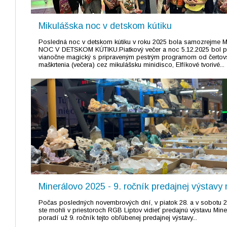
Mikulášska noc v detskom kútiku
Posledná noc v detskom kútiku v roku 2025 bola samozrejme
NOC V DETSKOM KÚTIKU.Piatkový večer a noc 5.12.2025 bol pr
vianočne magický s pripraveným pestrým programom od čerto
maškrtenia (večera) cez mikulášsku minidisco, Elfíkové tvorivé...
Minerálovo 2025 - 9. ročník predajnej výstavy
Počas posledných novembrových dní, v piatok 28. a v sobotu 
ste mohli v priestoroch RGB Liptov vidieť predajnú výstavu Min
poradí už 9. ročník tejto obľúbenej predajnej výstavy...